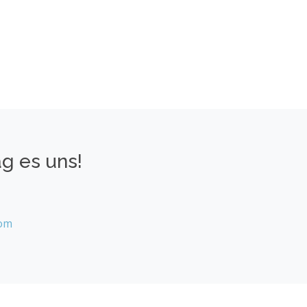
ag es uns!
com