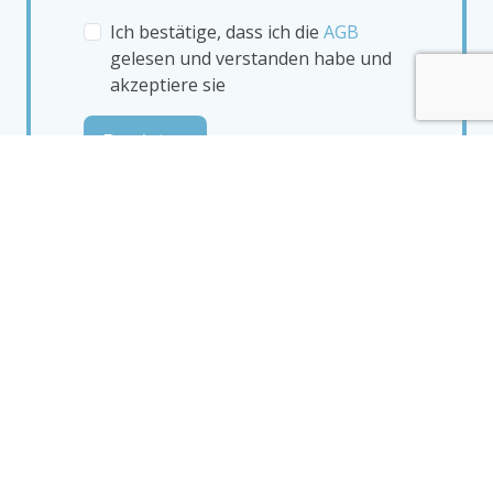
Ich bestätige, dass ich die
AGB
gelesen und verstanden habe und
akzeptiere sie
Register
Entdecken Sie weitere
Rooftops, die Sie in
Toulouse erkunden können