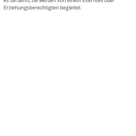
es sei denn, sie werden von einem Elternteil oder
Erziehungsberechtigten begleitet.