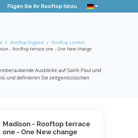
Fügen Sie Ihr Rooftop hinzu
te
Rooftop England
Rooftop London
son - Rooftop terrace one - One New change
temberaubende Ausblicke auf Saint-Paul und
is und definieren Sie zeitgenössischen
Madison - Rooftop terrace
one - One New change