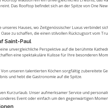
Rooftop Madison ein ein unvergleichliches Erlebnis, das Ra
eint. Das Rooftop befindet sich an der Spitze von One New 
re unseres Hauses, wo Zeitgenössischer Luxus verbindet si
Oase zu schaffen, die einen stilvollen Rückzugsort vom Trub
f Saint-Paul
eine unvergleichliche Perspektive auf die berühmte Kathedr
chaffen eine spektakuläre Kulisse für Ihre besonderen Mom
n. Von unseren talentierten Köchen sorgfältig zubereitete 
bnis und hebt die Gastronomie auf die Spitze.
iven Kurzurlaub. Unser aufmerksamer Service und personalisi
besonderes Event oder einfach um den gegenwärtigen Momen
tionen