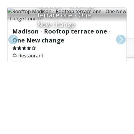
Madison - Rooftop
terrace one - One
New change
Madison - Rooftop terrace one -
One New change
Vorherige
Weite
Restaurant
Bar